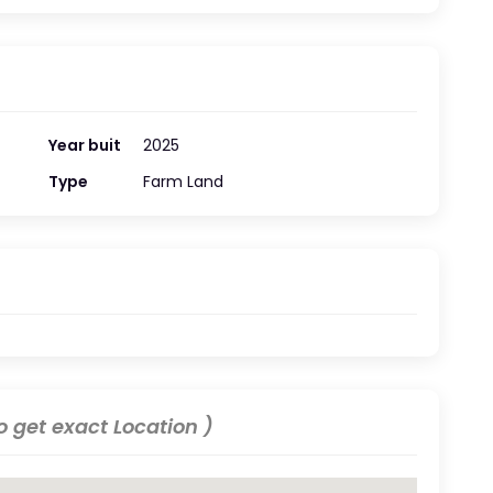
Year buit
2025
Type
Farm Land
 get exact Location )