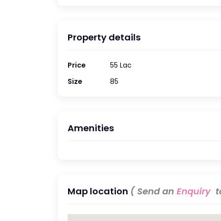
Property details
Price
55 Lac
Size
85
Amenities
Map location
( Send an
Enquiry
to